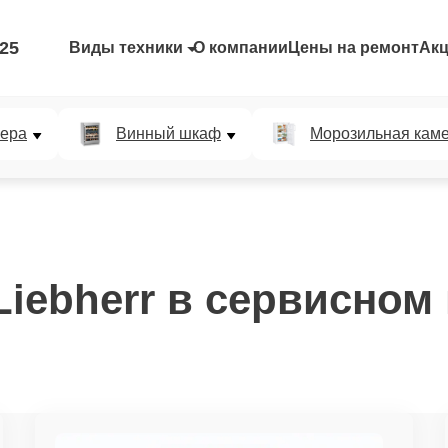
-25
Виды техники
О компании
Цены на ремонт
Ак
мера
Винный шкаф
Морозильная кам
iebherr в сервисном ц