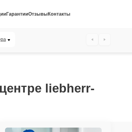
ции
Гарантии
Отзывы
Контакты
ера
ентре liebherr-