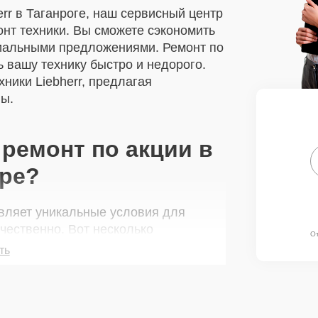
rr в Таганроге, наш сервисный центр
онт техники. Вы сможете сэкономить
циальными предложениями. Ремонт по
 вашу технику быстро и недорого.
ники Liebherr, предлагая
ы.
ремонт по акции в
ре?
вляет уникальные условия для
чественно. Вот несколько
О
ть
 услуги, такие как замена экрана
занимает минимум времени