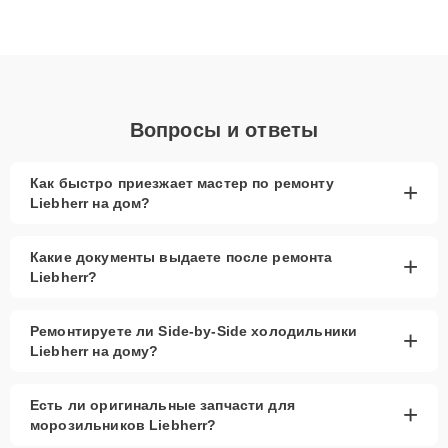
Благодаря высокой квалификации и ответственному подходу
клиенты получают быстрый, качественный ремонт и понятные
объяснения по результатам диагностики.
Вопросы и ответы
Как быстро приезжает мастер по ремонту
+
Liebherr на дом?
Какие документы выдаете после ремонта
+
Liebherr?
Ремонтируете ли Side-by-Side холодильники
+
Liebherr на дому?
Есть ли оригинальные запчасти для
+
морозильников Liebherr?