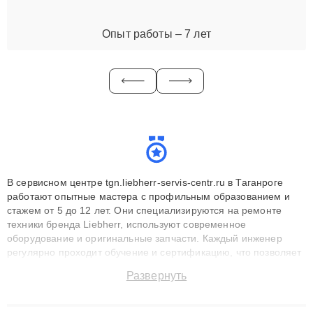
Опыт работы – 7 лет
В сервисном центре tgn.liebherr-servis-centr.ru в Таганроге
работают опытные мастера с профильным образованием и
стажем от 5 до 12 лет. Они специализируются на ремонте
техники бренда Liebherr, используют современное
оборудование и оригинальные запчасти. Каждый инженер
регулярно проходит обучение и сертификацию, что позволяет
быстро и точноdiagnostikировать поломки и восстанавливать
Развернуть
технику с сохранением гарантии до 3 лет. Наши мастера
решают сложные случаи: от замены матриц и материнских
плат до ремонта после залития и восстановления данных.