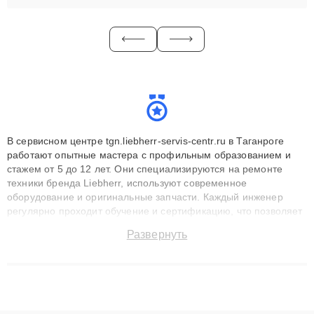
В сервисном центре tgn.liebherr-servis-centr.ru в Таганроге
работают опытные мастера с профильным образованием и
стажем от 5 до 12 лет. Они специализируются на ремонте
техники бренда Liebherr, используют современное
оборудование и оригинальные запчасти. Каждый инженер
регулярно проходит обучение и сертификацию, что позволяет
быстро и точноdiagnostikировать поломки и восстанавливать
Развернуть
технику с сохранением гарантии до 3 лет. Наши мастера
решают сложные случаи: от замены матриц и материнских
плат до ремонта после залития и восстановления данных.
Благодаря высокой квалификации и ответственному подходу
клиенты получают быстрый, качественный ремонт и понятные
объяснения по результатам диагностики.