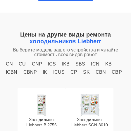
Цены на другие виды ремонта
холодильников Liebherr
Выберите модель вашего устройства и узнайте
стоимость всех видов работ
CN
CU
CNP
ICS
IKB
SBS
ICN
KB
ICBN
CBNP
IK
ICUS
CP
SK
CBN
CBP
Холодильник
Холодильник
Liebherr B 2756
Liebherr SGN 3010