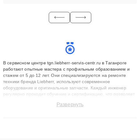
В сервисном центре tgn.liebherr-servis-centr.ru в Таганроге
работают опытные мастера с профильным образованием и
стажем от 5 до 12 лет. Они специализируются на ремонте
техники бренда Liebherr, используют современное
оборудование и оригинальные запчасти. Каждый инженер
регулярно проходит обучение и сертификацию, что позволяет
быстро и точноdiagnostikировать поломки и восстанавливать
Развернуть
технику с сохранением гарантии до 3 лет. Наши мастера
решают сложные случаи: от замены матриц и материнских
плат до ремонта после залития и восстановления данных.
Благодаря высокой квалификации и ответственному подходу
клиенты получают быстрый, качественный ремонт и понятные
объяснения по результатам диагностики.