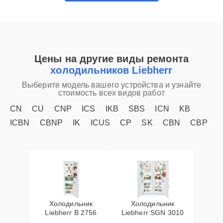
Цены на другие виды ремонта
холодильников Liebherr
Выберите модель вашего устройства и узнайте
стоимость всех видов работ
CN
CU
CNP
ICS
IKB
SBS
ICN
KB
ICBN
CBNP
IK
ICUS
CP
SK
CBN
CBP
Холодильник
Холодильник
Liebherr B 2756
Liebherr SGN 3010