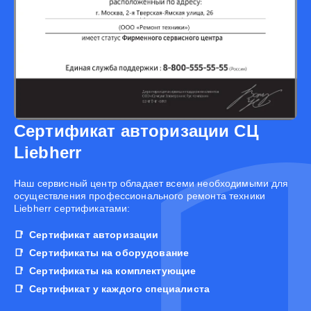
Сертификат авторизации СЦ
Liebherr
Наш сервисный центр обладает всеми необходимыми для
осуществления профессионального ремонта техники
Liebherr сертификатами:
Сертификат авторизации
Сертификаты на оборудование
Сертификаты на комплектующие
Сертификат у каждого специалиста