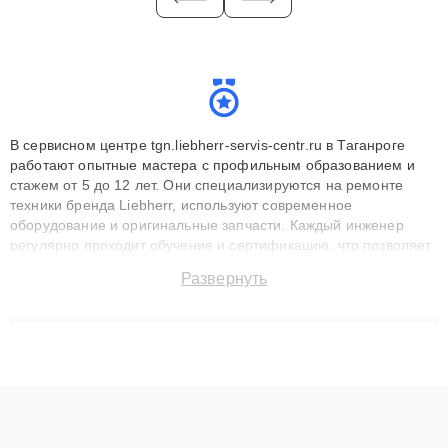
В сервисном центре tgn.liebherr-servis-centr.ru в Таганроге
работают опытные мастера с профильным образованием и
стажем от 5 до 12 лет. Они специализируются на ремонте
техники бренда Liebherr, используют современное
оборудование и оригинальные запчасти. Каждый инженер
регулярно проходит обучение и сертификацию, что позволяет
быстро и точноdiagnostikировать поломки и восстанавливать
Развернуть
технику с сохранением гарантии до 3 лет. Наши мастера
решают сложные случаи: от замены матриц и материнских
плат до ремонта после залития и восстановления данных.
Благодаря высокой квалификации и ответственному подходу
клиенты получают быстрый, качественный ремонт и понятные
объяснения по результатам диагностики.